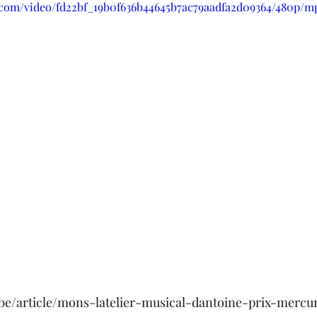
ic.com/video/fd22bf_19b0f636b44645b7ac79aadfa2d09364/480p/m
be/article/mons-latelier-musical-dantoine-prix-mercu