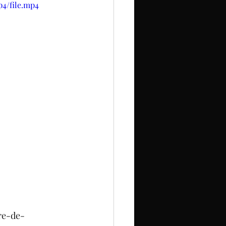
p4/file.mp4
re-de-