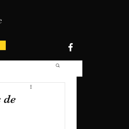
e
 de