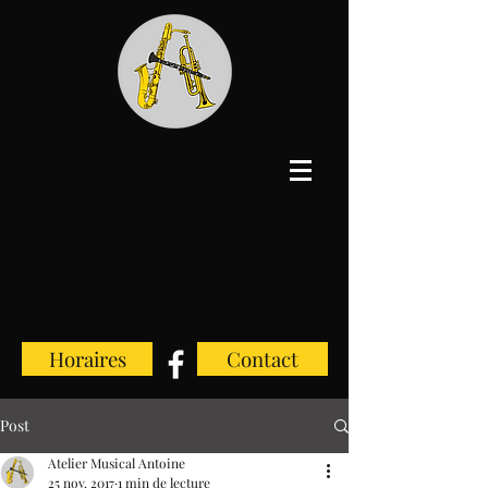
Horaires
Contact
Post
Atelier Musical Antoine
25 nov. 2017
1 min de lecture